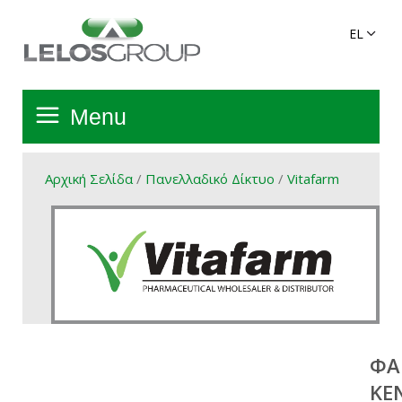
Menu
Αρχική Σελίδα
Αρχική Σελίδα
/
Πανελλαδικό Δίκτυο
/
Vitafarm
Όμιλος
Υπηρεσίες
Πανελλαδικό Δίκτυο
ΦΑ
Προϊόντα Ομίλου
ΚΕΝ