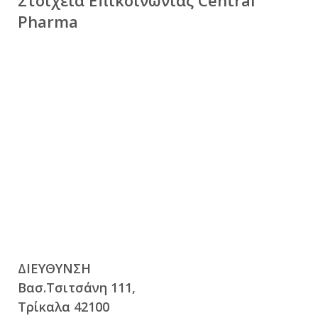
Στοιχεία Επικοινωνίας Central
Pharma
Νέα
Καριέρα
Επικοινωνία
E-Commerce
Sitemap
Όροι Χρήσης & Πολιτική Απορρήτου
ΔΙΕΥΘΥΝΣΗ
Είσοδος Πελατών
Βασ.Τσιτσάνη 111,
Τρίκαλα 42100