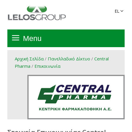
Menu
Αρχική Σελίδα
Αρχική Σελίδα
/
Πανελλαδικό Δίκτυο
/
Central
Pharma
/
Επικοινωνία
Όμιλος
Υπηρεσίες
Πανελλαδικό Δίκτυο
Προϊόντα Ομίλου