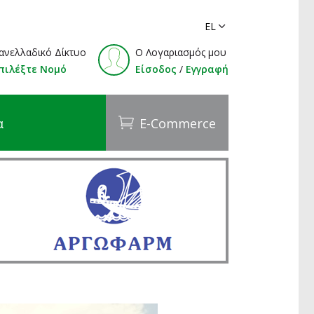
ανελλαδικό Δίκτυο
O Λογαριασμός μου
πιλέξτε Νομό
Είσοδος
/
Εγγραφή
α
E-Commerce