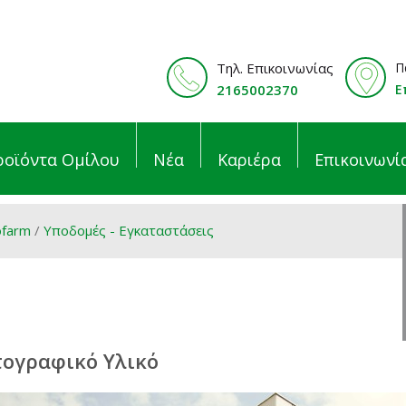
Τηλ. Επικοινωνίας
Π
2165002370
Ε
ροϊόντα Ομίλου
Νέα
Καριέρα
Επικοινωνί
ofarm
/
Υποδομές - Εγκαταστάσεις
ογραφικό Υλικό