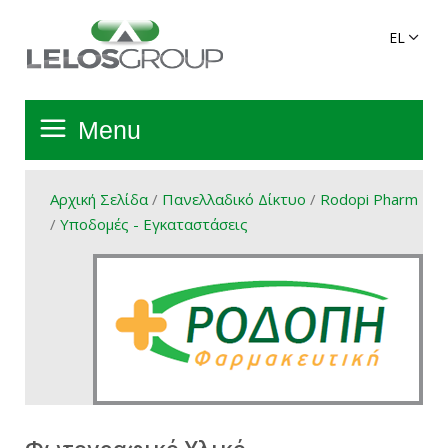
Menu
Αρχική Σελίδα
Αρχική Σελίδα
/
Πανελλαδικό Δίκτυο
/
Rodopi Pharm
/
Υποδομές - Εγκαταστάσεις
Όμιλος
Υπηρεσίες
Πανελλαδικό Δίκτυο
Προϊόντα Ομίλου