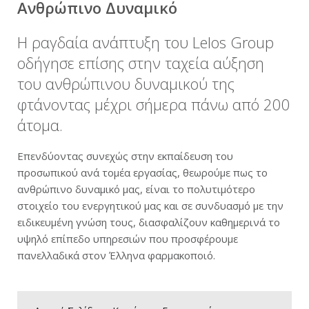
Ανθρώπινο Δυναμικό
Νέα
Η ραγδαία ανάπτυξη του Lelos Group
οδήγησε επίσης στην ταχεία αύξηση
Καριέρα
του ανθρώπινου δυναμικού της
φτάνοντας μέχρι σήμερα πάνω από 200
Επικοινωνία
άτομα.
E-Commerce
Επενδύοντας συνεχώς στην εκπαίδευση του
προσωπικού ανά τομέα εργασίας, θεωρούμε πως το
ανθρώπινο δυναμικό μας, είναι το πολυτιμότερο
Sitemap
στοιχείο του ενεργητικού μας και σε συνδυασμό με την
ειδικευμένη γνώση τους, διασφαλίζουν καθημερινά το
Όροι Χρήσης & Πολιτική Απορρήτου
υψηλό επίπεδο υπηρεσιών που προσφέρουμε
πανελλαδικά στον Έλληνα φαρμακοποιό.
Είσοδος Πελατών