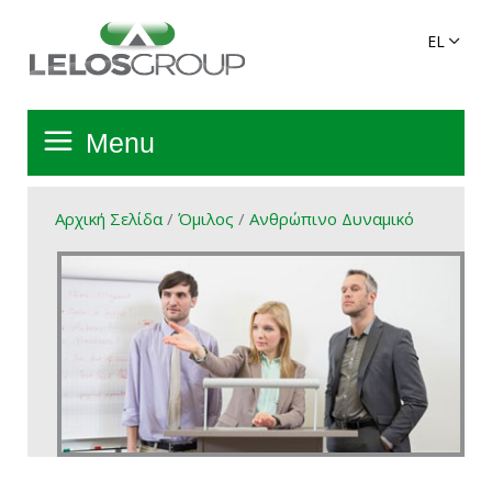
Menu
Αρχική Σελίδα
Αρχική Σελίδα
/
Όμιλος
/
Ανθρώπινο Δυναμικό
Όμιλος
Υπηρεσίες
Πανελλαδικό Δίκτυο
Προϊόντα Ομίλου