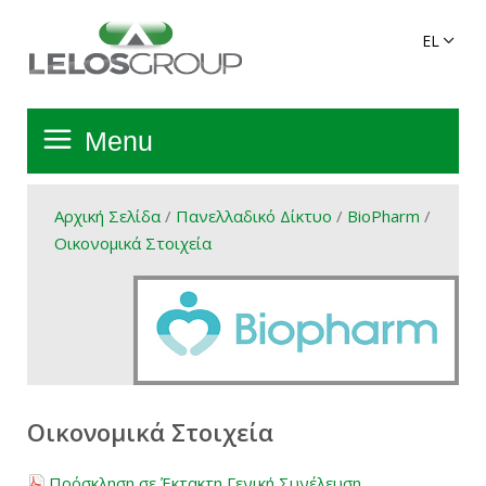
Menu
Αρχική Σελίδα
Αρχική Σελίδα
/
Πανελλαδικό Δίκτυο
/
BioPharm
/
Οικονομικά Στοιχεία
Όμιλος
Υπηρεσίες
Πανελλαδικό Δίκτυο
Οικονομικά Στοιχεία
Προϊόντα Ομίλου
Πρόσκληση σε Έκτακτη Γενική Συνέλευση