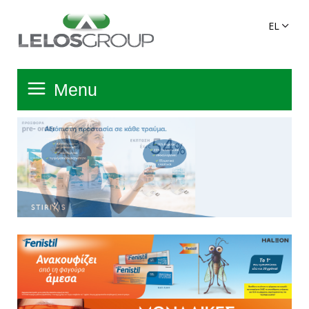
Menu
Αρχική Σελίδα
Όμιλος
Υπηρεσίες
Πανελλαδικό Δίκτυο
Προϊόντα Ομίλου