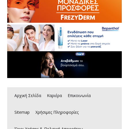
Νέα
Καριέρα
Επικοινωνία
E-Commerce
Sitemap
Αρχική Σελίδα
Καριέρα
Επικοινωνία
Όροι Χρήσης & Πολιτική Απορρήτου
Sitemap
Χρήσιμες Πληροφορίες
Είσοδος Πελατών
Όροι Χρήσης & Πολιτική Απορρήτου