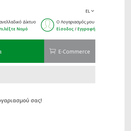
ανελλαδικό Δίκτυο
O Λογαριασμός μου
πιλέξτε Νομό
Είσοδος
/
Εγγραφή
α
E-Commerce
ογαριασμού σας!